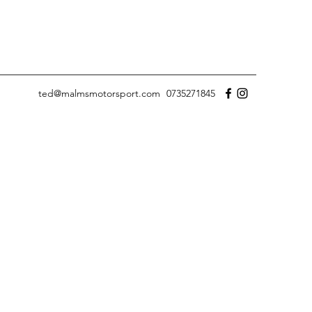
ted@malmsmotorsport.com
0735271845
i media
lat så har media visat ett
lokal tidning till Sveriges
r nedan kan ni se ett litet
t som skrivits