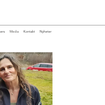
ners
Media
Kontakt
Nyheter
Teamet 
Under dessa år som vi täv
stort intresse. Allt ifrån 
Radio etc har följt oss. Hä
galleri av de