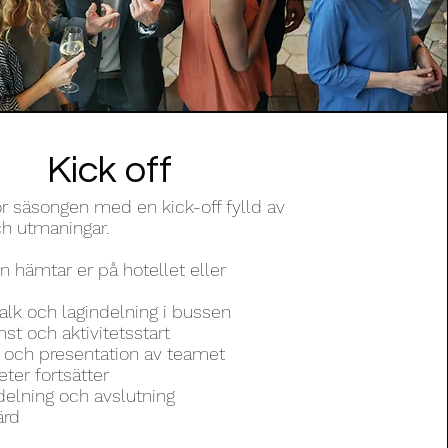
Kick off
för säsongen med en kick-off fylld av
ch utmaningar.
n hämtar er på hotellet eller
ch lagindelning i bussen
st och aktivitetsstart
 och presentation av teamet
eter fortsätter
delning och avslutning
ärd