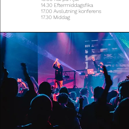
14.30 Eftermiddagsfika
17.00 Avslutning konferens
17.30 Middag