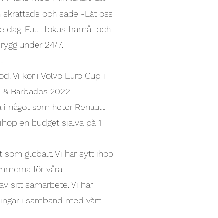
ren skrattade och sade -Låt oss
e dag. Fullt fokus framåt och
 rygg under 24/7.
.
d. Vi kör i Volvo Euro Cup i
22 & Barbados 2022.
opa i något som heter Renault
ihop en budget själva på 1
t som globalt. Vi har sytt ihop
ummorna för våra
v sitt samarbete. Vi har
sningar i samband med vårt