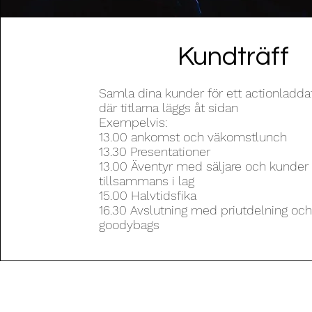
Kundträff
Samla dina kunder för ett actionladda
där titlarna läggs åt sidan
Exempelvis:
13.00 ankomst och väkomstlunch
13.30 Presentationer
13.00 Äventyr med säljare och kunder
tillsammans i lag
15.00 Halvtidsfika
16.30 Avslutning med priutdelning oc
goodybags