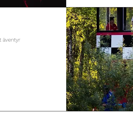
t äventyr
h