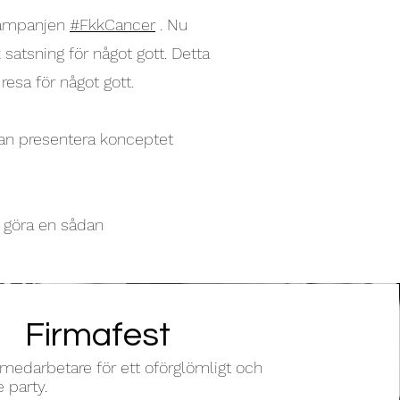
 kampanjen
#FkkCancer
. Nu
 satsning för något gott. Detta
esa för något gott.
kan presentera konceptet
tt göra en sådan
Firmafest
medarbetare för ett oförglömligt och
 party.