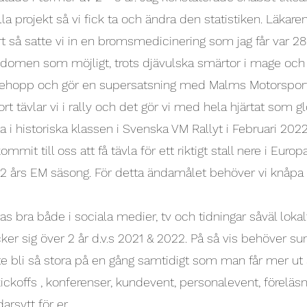
alla projekt så vi fick ta och ändra den statistiken. Läka
rt så satte vi in en bromsmedicinering som jag får var 28
ukdomen som möjligt, trots djävulska smärtor i mage och
jättehopp och gör en supersatsning med Malms Motorsport
tävlar vi i rally och det gör vi med hela hjärtat som glö
a i historiska klassen i Svenska VM Rallyt i Februari 20
mit till oss att få tävla för ett riktigt stall nere i Eur
2 års EM säsong. För detta ändamålet behöver vi knåpa 
as bra både i sociala medier, tv och tidningar såväl lokal
ker sig över 2 år d.v.s 2021 & 2022. På så vis behöver s
e bli så stora på en gång samtidigt som man får mer ut a
kickoffs , konferenser, kundevent, personalevent, förelä
rsytt för er.