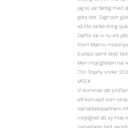
jag ej var färdig med 
göra det. Sagt och gjo
så lite tanke kring sj
Därför tar vi nu ett 
Inom Malms motorsport 
Europa samt skall tävl
Men möjligheten har kom
Clio Trophy under 202
MSEK.
Vi kommer att profiler
ett koncept som sträc
samarbetspartners int
möjlighet att sy ihop 
samarbete helt skrädda