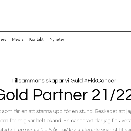
ners
Media
Kontakt
Nyheter
Tillsammans skapar vi Guld #FkkCancer
Gold Partner 21/2
 som får en att stanna upp för en stund. Beskedet att ja
om för mig var helt okänd. En cancerart där jag fick vet
tade i termer av 2 - 5 år. Jag konstaterade snabbt til