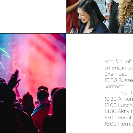
Sätt fart in
adrenalin o
Exempel:
10.00 Busse
kontoret
Pep-talk o
10.30 Ankom
12.00 Lunch
13.30 Aktivit
15.00 Prisut
16.00 Hemf