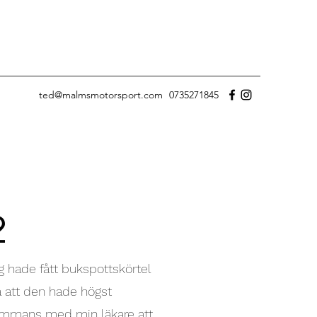
ted@malmsmotorsport.com
0735271845
2
g hade fått bukspottskörtel
a att den hade högst
lsammans med min läkare att