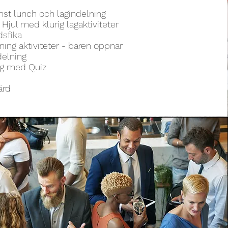
st lunch och lagindelning
 Hjul med klurig lagaktiviteter
dsfika
ning aktiviteter - baren öppnar
delning
ag med Quiz
ärd