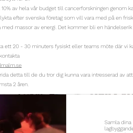
a 10% av hela vår budget till cancerforskningen genom
lykta efter svenska företag som vill vara med på en frisk
sa med massor av energi. Det kommer bli en händelserik r
a ett 20 - 30 minuters fysiskt eller teams möte där vi 
kontakta
dmalm.se
rida detta till de du tror dig kunna vara intresserad av a
msta 2 åren.
Samla dina 
lagbyggande