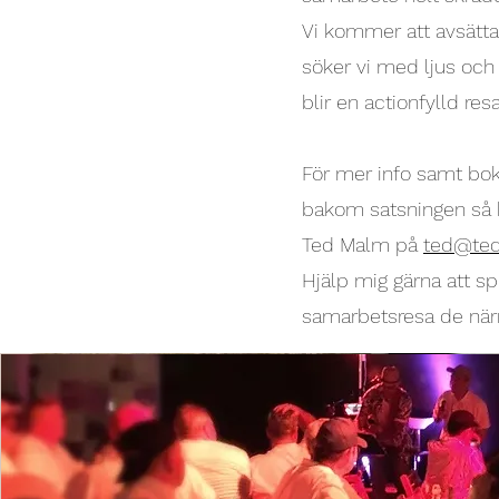
Vi kommer att avsätt
söker vi med ljus och 
blir en actionfylld re
För mer info samt bok
bakom satsningen så 
Ted Malm på
ted@te
Hjälp mig gärna att sp
samarbetsresa de när